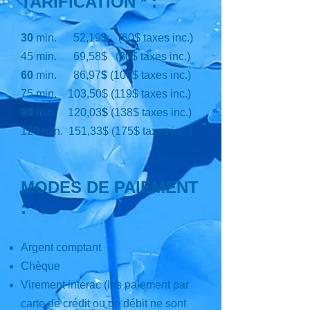
TARIFICATION * :
30
min. 52,19
$
(60$
taxes inc.)
45 min. 69,58
$ (80
$ taxes inc.)
60
min. 86,97
$
(100$ taxes inc.)
75 min. 103,50
$ (119$ taxes inc.)
90
min. 120,03
$
(138$ taxes inc.)
120 min. 151,33$ (175$ taxes inc.)
MODES DE PAIEMENT
:
Argent comptant
Chèque
Virement interac
(les paiement par
carte de crédit ou de débit ne sont