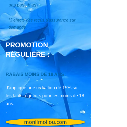
pas possibles)
*J'émets des reçus d'assurance sur
demande.
PROMOTION
RÉGULIÈRE
:
RABAIS MOINS DE 18 ANS :
J'applique une réduction de 15% sur
les tarifs réguliers pour les moins de 18
ans.
.
monlimoilou.com