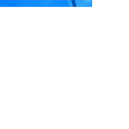
POUR ME JOINDRE
Cell. :
418-998-3006
COURRIEL
francineneronmassotherapie@hotm
ail.com